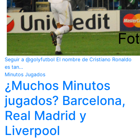
Seguir a @golyfutbol El nombre de Cristiano Ronaldo
es tan…
Minutos Jugados
¿Muchos Minutos
jugados? Barcelona,
Real Madrid y
Liverpool