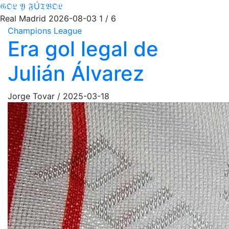
𝔊𝔒𝔏 𝔜 𝔉Ú𝔗𝔅𝔒𝔏
Real Madrid
2026-08-03
1 / 6
Champions League
Era gol legal de
Julián Álvarez
Jorge Tovar
/
2025-03-18