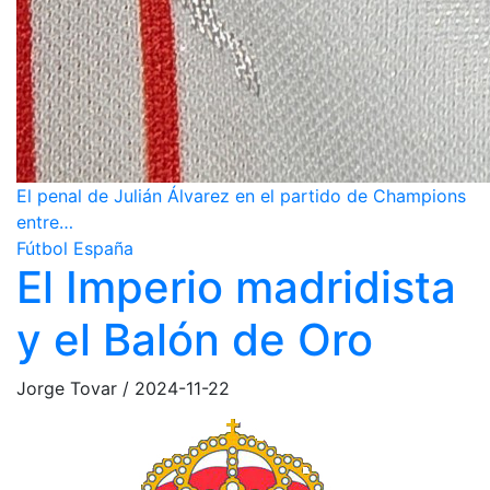
El penal de Julián Álvarez en el partido de Champions
entre…
Fútbol España
El Imperio madridista
y el Balón de Oro
Jorge Tovar
/
2024-11-22