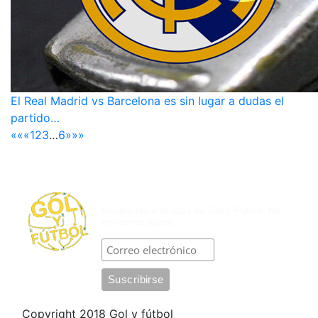
El Real Madrid vs Barcelona es sin lugar a dudas el
partido…
««
«
1
2
3
…
6
»
»»
SUSCRÍBASE POR CORREO
ELECTRÓNICO
Reciba las entradas de Gol y Fútbol. No
enviamos spam.
Copyright 2018 Gol y fútbol