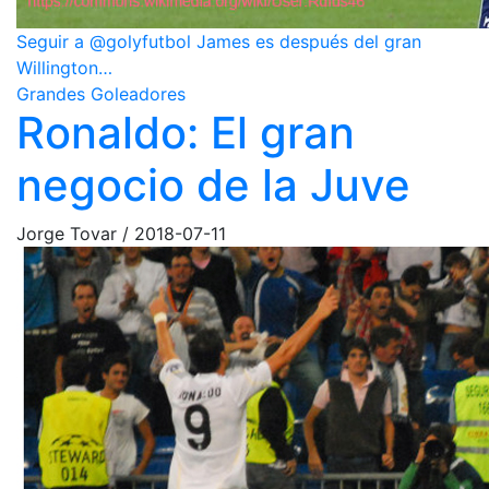
Seguir a @golyfutbol James es después del gran
Willington…
Grandes Goleadores
Ronaldo: El gran
negocio de la Juve
Jorge Tovar
/
2018-07-11