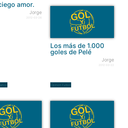
ciego amor.
Jorge
2012-03-26
Los más de 1.000
goles de Pelé
Jorge
2012-03-22
ianos
Opinion Futbol