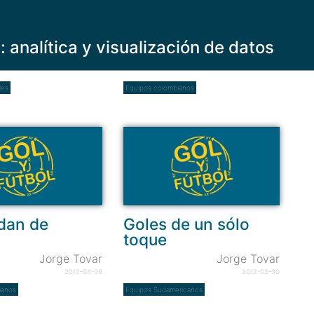
y: analítica y visualización de datos
les
Equipos colombianos
idan de
Goles de un sólo
toque
Jorge Tovar
Jorge Tovar
2012-04-09
2012-03-30
ianos
Equipos Sudamericanos