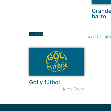
Grande
barro
Gol y fútbol
««
«
1
2
3
…
48
Gol y fútbol
Jorge Tovar
2012-03-19