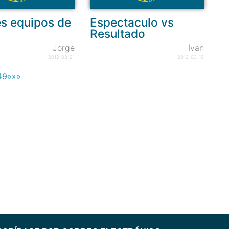
s equipos de
Espectaculo vs
Resultado
Jorge
Ivan
2012-03-21
2012-03-19
49
»
»»