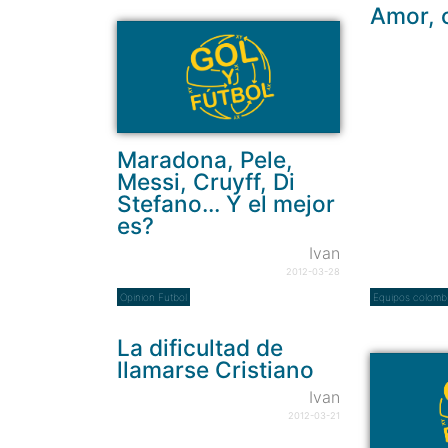
Amor, 
Maradona, Pele,
Messi, Cruyff, Di
Stefano… Y el mejor
es?
Ivan
2012-03-28
Opinion Futbol
Equipos colomb
La dificultad de
llamarse Cristiano
Ivan
2012-03-21