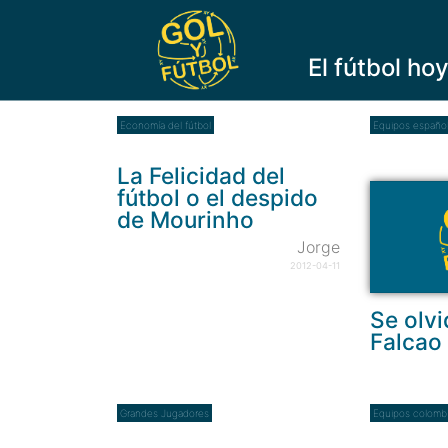
El fútbol ho
Economía del fútbol
Equipos españo
La Felicidad del
fútbol o el despido
de Mourinho
Jorge
2012-04-11
Se olv
Falcao
Grandes Jugadores
Equipos colomb