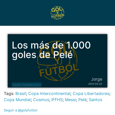
Los más de 1.000
goles de Pelé
Jorge
2012-03-22
Equipos Sudamericanos
Tags:
Brasil
;
Copa Intercontinental
;
Copa Libertadores
;
Copa Mundial
;
Cosmos
;
IFFHS
;
Messi
;
Pelé
;
Santos
Seguir a @golyfutbol