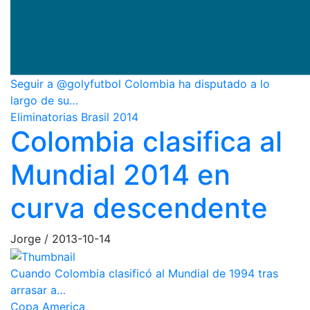
Seguir a @golyfutbol Colombia ha disputado a lo
largo de su…
Eliminatorias Brasil 2014
Colombia clasifica al
Mundial 2014 en
curva descendente
Jorge
/
2013-10-14
Cuando Colombia clasificó al Mundial de 1994 tras
arrasar a…
Copa America