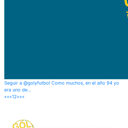
Seguir a @golyfutbol Como muchos, en el año 94 yo
era uno de…
««
«
1
2
»
»»
SUSCRÍBASE POR CORREO
ELECTRÓNICO
Reciba las entradas de Gol y Fútbol. No