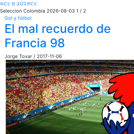
𝔊𝔒𝔏 𝔜 𝔉Ú𝔗𝔅𝔒𝔏
Seleccion Colombia
2026-08-03
1 / 2
Gol y fútbol
El mal recuerdo de
Francia 98
Jorge Tovar
/
2017-11-06