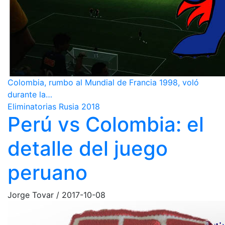
Colombia, rumbo al Mundial de Francia 1998, voló
durante la…
Eliminatorias Rusia 2018
Perú vs Colombia: el
detalle del juego
peruano
Jorge Tovar
/
2017-10-08