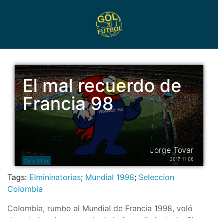
El mal recuerdo de
Francia 98
Jorge Tovar
2017-11-06
Gol y fútbol
Tags:
Elmininatorias
;
Mundial 1998
;
Seleccion
Colombia
Colombia, rumbo al Mundial de Francia 1998, voló