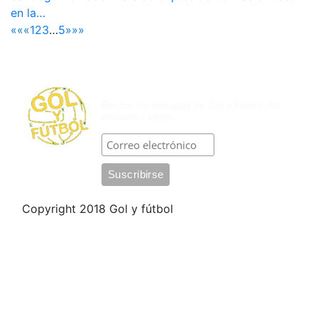
en la…
««
«
1
2
3
…
5
»
»»
SUSCRÍBASE POR CORREO
ELECTRÓNICO
Reciba las entradas de Gol y Fútbol. No
enviamos spam.
Copyright 2018 Gol y fútbol