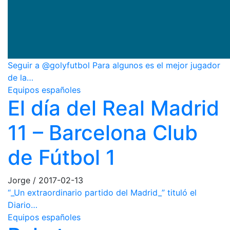
Seguir a @golyfutbol Para algunos es el mejor jugador
de la…
Equipos españoles
El día del Real Madrid
11 – Barcelona Club
de Fútbol 1
Jorge
/
2017-02-13
“_Un extraordinario partido del Madrid_” tituló el
Diario…
Equipos españoles