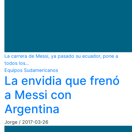
La carrera de Messi, ya pasado su ecuador, pone a
todos los…
Equipos Sudamericanos
La envidia que frenó
a Messi con
Argentina
Jorge
/
2017-03-26