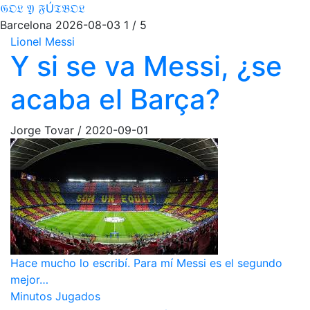
𝔊𝔒𝔏 𝔜 𝔉Ú𝔗𝔅𝔒𝔏
Barcelona
2026-08-03
1 / 5
Lionel Messi
Y si se va Messi, ¿se
acaba el Barça?
Jorge Tovar
/
2020-09-01
Hace mucho lo escribí. Para mí Messi es el segundo
mejor…
Minutos Jugados