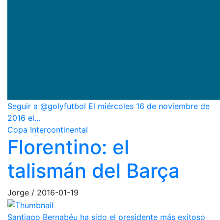
Seguir a @golyfutbol El miércoles 16 de noviembre de
2016 el…
Copa Intercontinental
Florentino: el
talismán del Barça
Jorge
/
2016-01-19
Santiago Bernabéu ha sido el presidente más exitoso