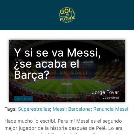
Y si se va Messi,
¿se acaba el
Barça?
Jorge Tovar
2020-09-01
Lionel Messi
Tags:
Superestrellas
;
Messi
;
Barcelona
;
Renuncia Messi
Hace mucho lo escribí. Para mí Messi es el segundo
mejor jugador de la historia después de Pelé. Lo era