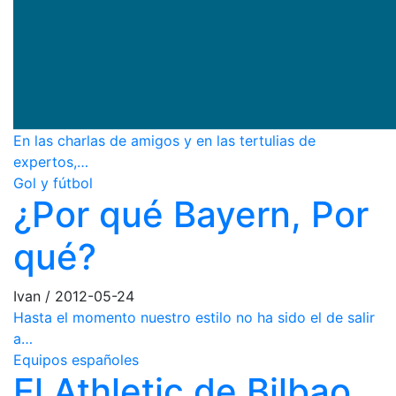
En las charlas de amigos y en las tertulias de
expertos,…
Gol y fútbol
¿Por qué Bayern, Por
qué?
Ivan
/
2012-05-24
Hasta el momento nuestro estilo no ha sido el de salir
a…
Equipos españoles
El Athletic de Bilbao,