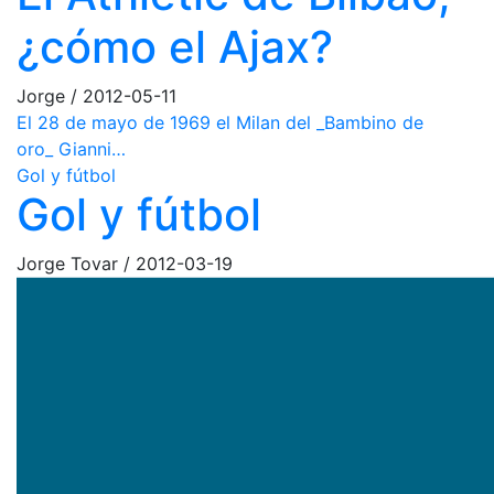
¿cómo el Ajax?
Jorge
/
2012-05-11
El 28 de mayo de 1969 el Milan del _Bambino de
oro_ Gianni…
Gol y fútbol
Gol y fútbol
Jorge Tovar
/
2012-03-19