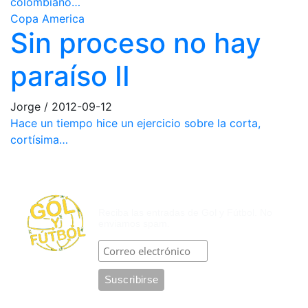
colombiano…
Copa America
Sin proceso no hay
paraíso II
Jorge
/
2012-09-12
Hace un tiempo hice un ejercicio sobre la corta,
cortísima…
SUSCRÍBASE POR CORREO
ELECTRÓNICO
Reciba las entradas de Gol y Fútbol. No
enviamos spam.