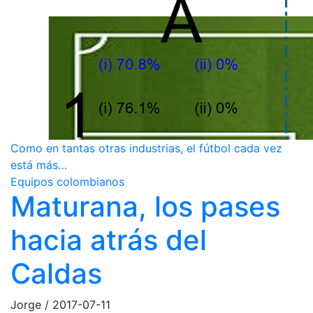
Como en tantas otras industrias, el fútbol cada vez
está más…
Equipos colombianos
Maturana, los pases
hacia atrás del
Caldas
Jorge
/
2017-07-11