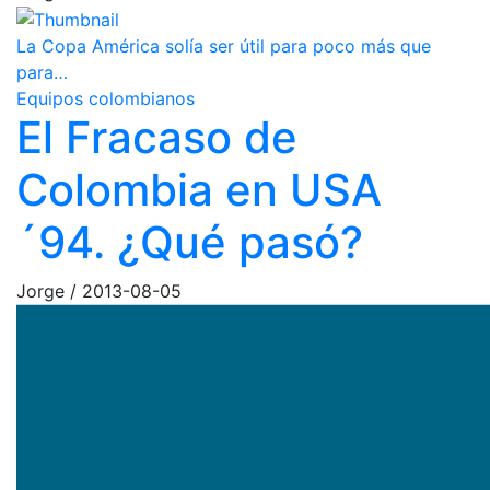
La Copa América solía ser útil para poco más que
para…
Equipos colombianos
El Fracaso de
Colombia en USA
´94. ¿Qué pasó?
Jorge
/
2013-08-05