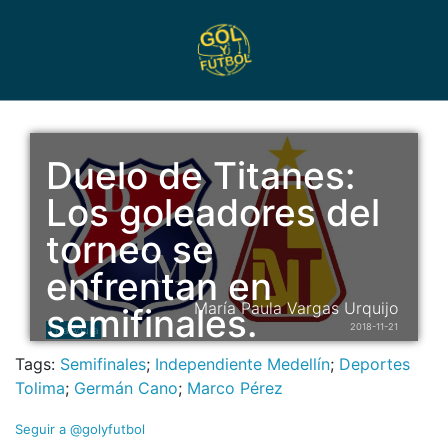
Duelo de Titanes:
Los goleadores del
torneo se
enfrentan en
María Paula Vargas Urquijo
semifinales.
2018-11-21
Liga Águila
Tags:
Semifinales
;
Independiente Medellín
;
Deportes
Tolima
;
Germán Cano
;
Marco Pérez
Seguir a @golyfutbol