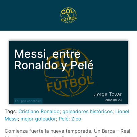
Messi, entre
Ronaldo y Pelé
Jorge Tovar
2012-08-23
Equipos españoles
Tags:
Cristiano Ronaldo
;
goleadores históricos
;
Lionel
Messi
;
mejor goleador
;
Pelé
;
Zico
Comienza fuerte la nueva temporada. Un Barça – Real