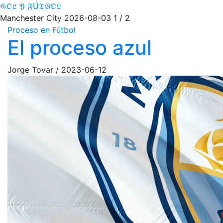
𝔊𝔒𝔏 𝔜 𝔉Ú𝔗𝔅𝔒𝔏
Manchester City
2026-08-03
1 / 2
Proceso en Fútbol
El proceso azul
Jorge Tovar
/
2023-06-12