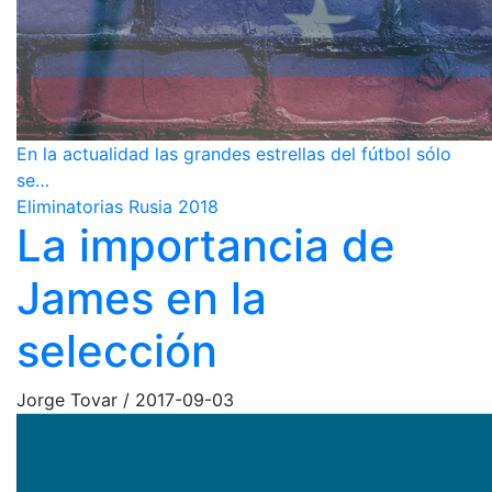
En la actualidad las grandes estrellas del fútbol sólo
se…
Eliminatorias Rusia 2018
La importancia de
James en la
selección
Jorge Tovar
/
2017-09-03