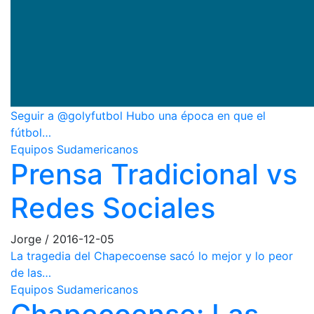
Seguir a @golyfutbol Hubo una época en que el
fútbol…
Equipos Sudamericanos
Prensa Tradicional vs
Redes Sociales
Jorge
/
2016-12-05
La tragedia del Chapecoense sacó lo mejor y lo peor
de las…
Equipos Sudamericanos