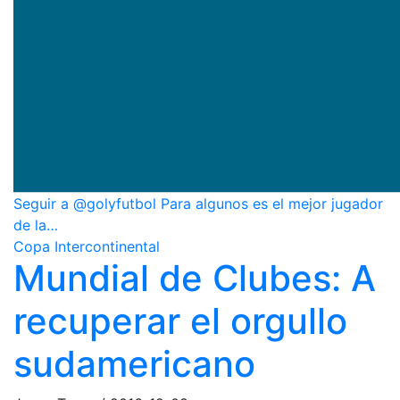
Seguir a @golyfutbol Para algunos es el mejor jugador
de la…
Copa Intercontinental
Mundial de Clubes: A
recuperar el orgullo
sudamericano