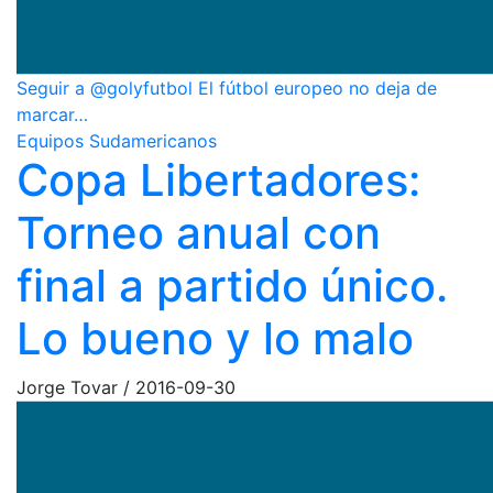
Seguir a @golyfutbol El fútbol europeo no deja de
marcar…
Equipos Sudamericanos
Copa Libertadores:
Torneo anual con
final a partido único.
Lo bueno y lo malo
Jorge Tovar
/
2016-09-30