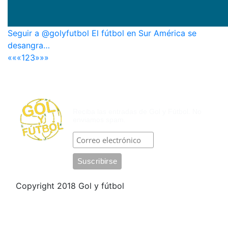
Seguir a @golyfutbol El fútbol en Sur América se
desangra…
««
«
1
2
3
»
»»
SUSCRÍBASE POR CORREO
ELECTRÓNICO
Reciba las entradas de Gol y Fútbol. No
enviamos spam.
Copyright 2018 Gol y fútbol