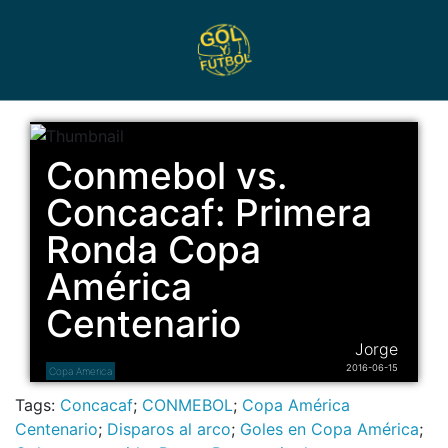
Conmebol vs.
Concacaf: Primera
Ronda Copa
América
Centenario
Jorge
2016-06-15
Copa America
Tags:
Concacaf
;
CONMEBOL
;
Copa América
Centenario
;
Disparos al arco
;
Goles en Copa América
;