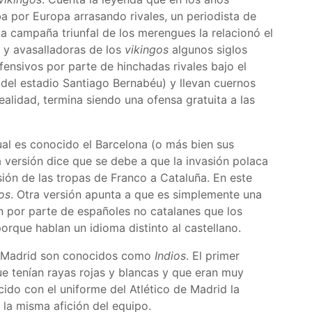
a por Europa arrasando rivales, un periodista de
La campaña triunfal de los merengues la relacionó el
s y avasalladoras de los
vikingos
algunos siglos
fensivos por parte de hinchadas rivales bajo el
del estadio Santiago Bernabéu) y llevan cuernos
realidad, termina siendo una ofensa gratuita a las
ual es conocido el Barcelona (o más bien sus
a versión dice que se debe a que la invasión polaca
sión de las tropas de Franco a Cataluña. En este
os
. Otra versión apunta a que es simplemente una
án por parte de españoles no catalanes que los
porque hablan un idioma distinto al castellano.
e Madrid son conocidos como
Indios
. El primer
ue tenían rayas rojas y blancas y que eran muy
do con el uniforme del Atlético de Madrid la
la misma afición del equipo.