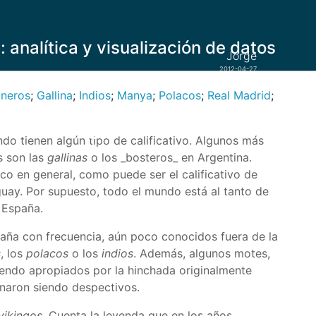
y: analítica y visualización de datos
Jorge
2012-04-27
neros
;
Gallina
;
Indios
;
Manya
;
Polacos
;
Real Madrid
;
olacos; ganaron los
do tienen algún tipo de calificativo. Algunos más
s son las
gallinas
o los _bosteros_ en Argentina.
o en general, como puede ser el calificativo de
uay. Por supuesto, todo el mundo está al tanto de
 España.
aña con frecuencia, aún poco conocidos fuera de la
s
, los
polacos
o los
indios
. Además, algunos motes,
iendo apropiados por la hinchada originalmente
inaron siendo despectivos.
vikingos
. Cuenta la leyenda que en los años