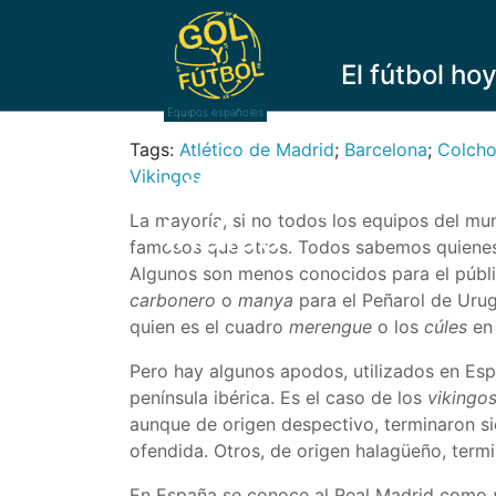
El fútbol ho
Equipos españoles
Tags:
Atlético de Madrid
;
Barcelona
;
Colcho
Vikingos
Ni Vikingos, ni P
La mayoría, si no todos los equipos del mun
Indios
famosos que otros. Todos sabemos quiene
Algunos son menos conocidos para el públic
carbonero
o
manya
para el Peñarol de Urug
quien es el cuadro
merengue
o los
cúles
en
Pero hay algunos apodos, utilizados en Esp
península ibérica. Es el caso de los
vikingo
aunque de origen despectivo, terminaron s
ofendida. Otros, de origen halagüeño, term
En España se conoce al Real Madrid como