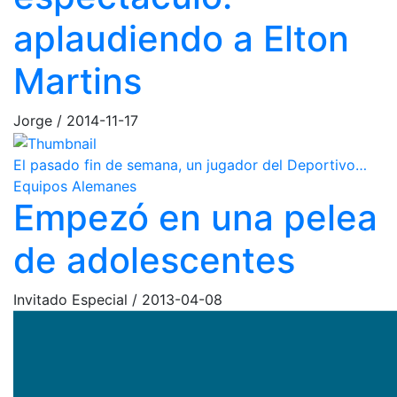
aplaudiendo a Elton
Martins
Jorge
/
2014-11-17
El pasado fin de semana, un jugador del Deportivo…
Equipos Alemanes
Empezó en una pelea
de adolescentes
Invitado Especial
/
2013-04-08