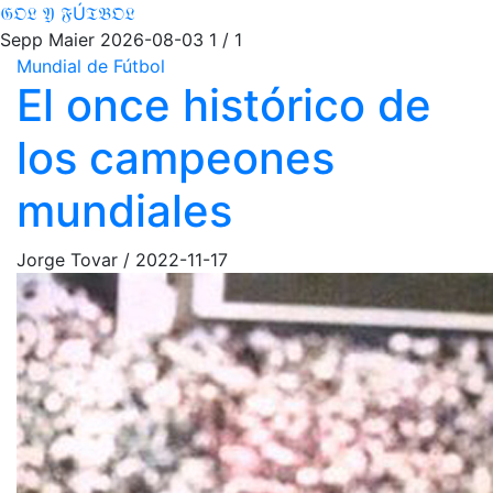
𝔊𝔒𝔏 𝔜 𝔉Ú𝔗𝔅𝔒𝔏
Sepp Maier
2026-08-03
1 / 1
Mundial de Fútbol
El once histórico de
los campeones
mundiales
Jorge Tovar
/
2022-11-17