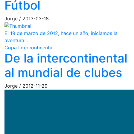
Fútbol
Jorge
/
2013-03-18
El 19 de marzo de 2012, hace un año, iniciamos la
aventura…
Copa Intercontinental
De la intercontinental
al mundial de clubes
Jorge
/
2012-11-29