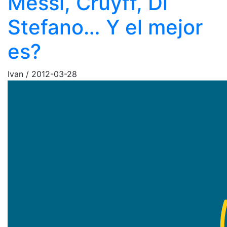
Messi, Cruyff, Di
Stefano… Y el mejor
es?
Ivan
/
2012-03-28