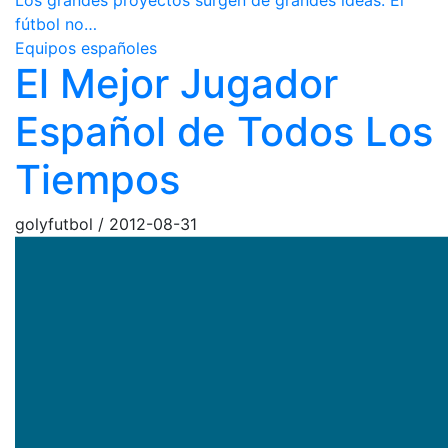
Los grandes proyectos surgen de grandes ideas. El
fútbol no…
Equipos españoles
El Mejor Jugador
Español de Todos Los
Tiempos
golyfutbol
/
2012-08-31