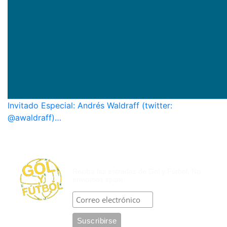
Invitado Especial: Andrés Waldraff (twitter:
@awaldraff)…
SUSCRÍBASE POR CORREO
ELECTRÓNICO
Reciba las entradas de Gol y Fútbol. No
enviamos spam.