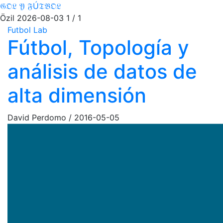
𝔊𝔒𝔏 𝔜 𝔉Ú𝔗𝔅𝔒𝔏
Özil
2026-08-03
1 / 1
Futbol Lab
Fútbol, Topología y
análisis de datos de
alta dimensión
David Perdomo
/
2016-05-05