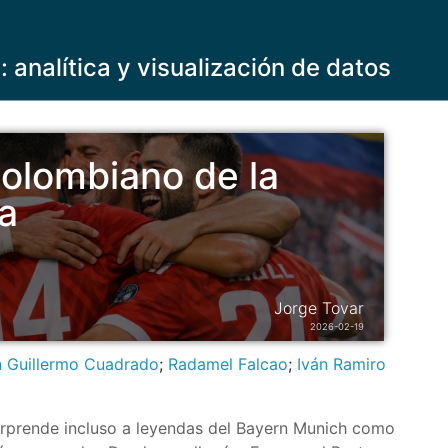
y: analítica y visualización de datos
colombiano de la
pa
Jorge Tovar
2026-02-19
 Guillermo Cuadrado
;
Radamel Falcao
;
Iván Ramiro
orprende incluso a leyendas del Bayern Munich como