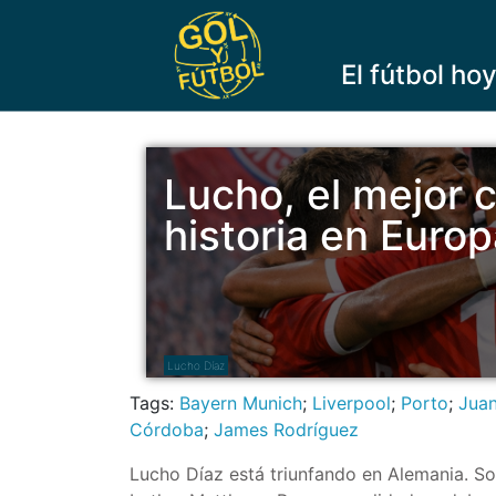
El fútbol ho
Lucho, el mejor 
historia en Euro
Lucho Díaz
Tags:
Bayern Munich
;
Liverpool
;
Porto
;
Juan
Córdoba
;
James Rodríguez
Lucho Díaz está triunfando en Alemania. S