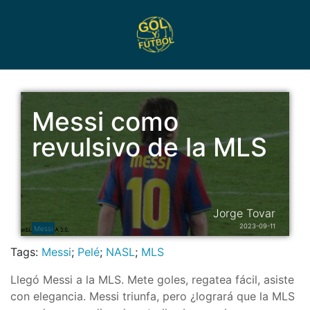
Messi como
revulsivo de la MLS
Jorge Tovar
2023-09-11
Messi
Tags:
Messi
;
Pelé
;
NASL
;
MLS
Llegó Messi a la MLS. Mete goles, regatea fácil, asiste
con elegancia. Messi triunfa, pero ¿logrará que la MLS