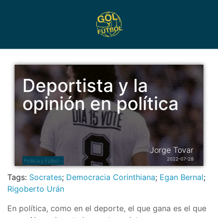
Deportista y la
opinión en política
Jorge Tovar
2022-07-28
Política y Fútbol -
Tags:
Socrates
;
Democracia Corinthiana
;
Egan Bernal
;
Rigoberto Urán
En política, como en el deporte, el que gana es el que