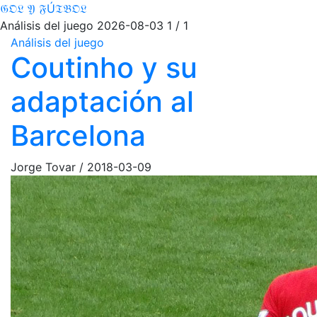
𝔊𝔒𝔏 𝔜 𝔉Ú𝔗𝔅𝔒𝔏
Análisis del juego
2026-08-03
1 / 1
Análisis del juego
Coutinho y su
adaptación al
Barcelona
Jorge Tovar
/
2018-03-09