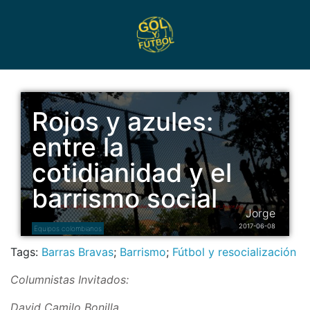
Rojos y azules:
entre la
cotidianidad y el
barrismo social
Jorge
2017-06-08
Equipos colombianos
Tags:
Barras Bravas
;
Barrismo
;
Fútbol y resocialización
Columnistas Invitados:
David Camilo Bonilla