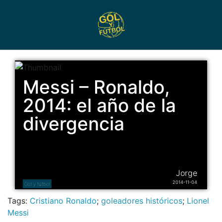
Messi – Ronaldo,
2014: el año de la
divergencia
Jorge
2014-11-04
Gol y fútbol
Tags:
Cristiano Ronaldo
;
goleadores históricos
;
Lionel
Messi