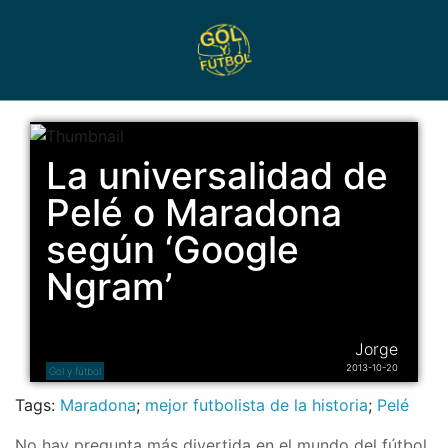
La universalidad de
Pelé o Maradona
según ‘Google
Ngram’
Jorge
2013-10-20
Gol y fútbol
Tags:
Maradona
;
mejor futbolista de la historia
;
Pelé
No hay pregunta más divertida en el mundo del fútbol