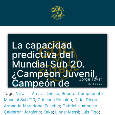
La capacidad
predictiva del
Mundial Sub 20.
¿Campéon Juvenil,
Jorge Tovar
Campeón de
2013-05-20
futbolistas jovenes
Mayores?
Tags:
Agüero
;
Andrés Iniesta
;
Bebeto
;
Campeonato
Mundial Sub '20
;
Cristiano Ronaldo
;
Dida
;
Diego
Armando Maradona
;
Eusebio
;
Gabriel Humberto
Çalderón
;
Jorginho
;
Kaká
;
Lionel Messi
;
Luis Figo
;