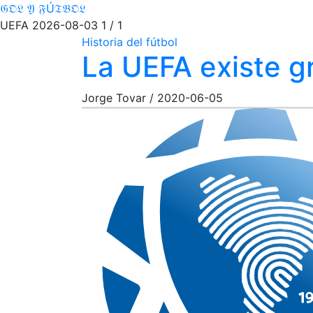
𝔊𝔒𝔏 𝔜 𝔉Ú𝔗𝔅𝔒𝔏
UEFA
2026-08-03
1 / 1
Historia del fútbol
La UEFA existe g
Jorge Tovar
/
2020-06-05