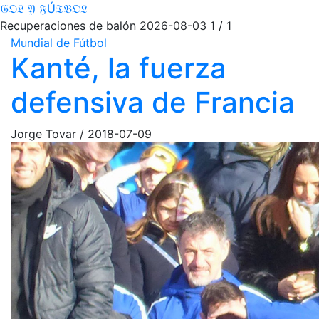
𝔊𝔒𝔏 𝔜 𝔉Ú𝔗𝔅𝔒𝔏
Recuperaciones de balón
2026-08-03
1 / 1
Mundial de Fútbol
Kanté, la fuerza
defensiva de Francia
Jorge Tovar
/
2018-07-09