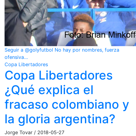
Seguir a @golyfutbol No hay por nombres, fuerza
ofensiva…
Copa Libertadores
Copa Libertadores
¿Qué explica el
fracaso colombiano y
la gloria argentina?
Jorge Tovar
/
2018-05-27