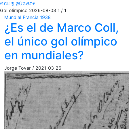
𝔊𝔒𝔏 𝔜 𝔉Ú𝔗𝔅𝔒𝔏
Gol olímpico
2026-08-03
1 / 1
Mundial Francia 1938
¿Es el de Marco Coll,
el único gol olímpico
en mundiales?
Jorge Tovar
/
2021-03-26