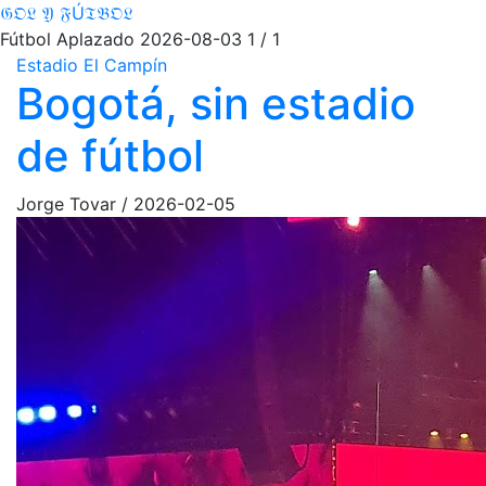
𝔊𝔒𝔏 𝔜 𝔉Ú𝔗𝔅𝔒𝔏
Fútbol Aplazado
2026-08-03
1 / 1
Estadio El Campín
Bogotá, sin estadio
de fútbol
Jorge Tovar
/
2026-02-05