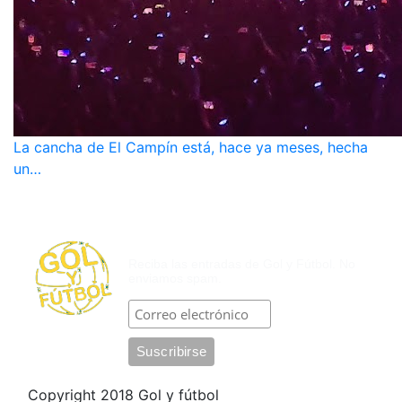
La cancha de El Campín está, hace ya meses, hecha
un…
SUSCRÍBASE POR CORREO
ELECTRÓNICO
Reciba las entradas de Gol y Fútbol. No
enviamos spam.
Copyright 2018 Gol y fútbol