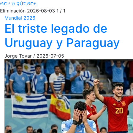
𝔊𝔒𝔏 𝔜 𝔉Ú𝔗𝔅𝔒𝔏
Eliminación
2026-08-03
1 / 1
Mundial 2026
El triste legado de
Uruguay y Paraguay
Jorge Tovar
/
2026-07-05