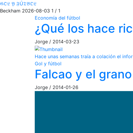
𝔊𝔒𝔏 𝔜 𝔉Ú𝔗𝔅𝔒𝔏
Beckham
2026-08-03
1 / 1
Economía del fútbol
¿Qué los hace ri
Jorge
/
2014-03-23
Hace unas semanas traía a colación el info
Gol y fútbol
Falcao y el gran
Jorge
/
2014-01-26