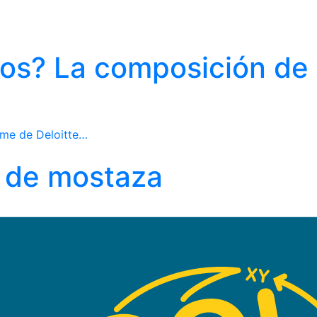
cos? La composición de 
rme de Deloitte…
o de mostaza