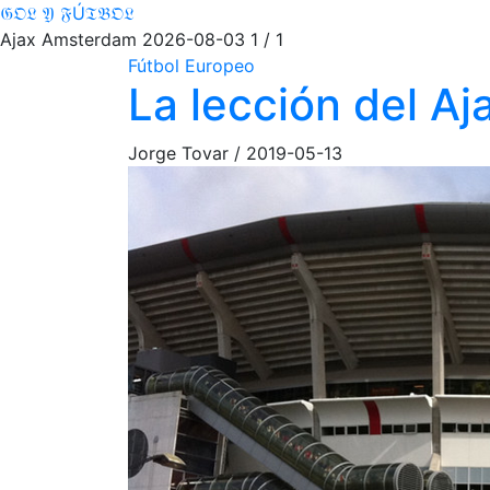
𝔊𝔒𝔏 𝔜 𝔉Ú𝔗𝔅𝔒𝔏
Ajax Amsterdam
2026-08-03
1 / 1
Fútbol Europeo
La lección del Aj
Jorge Tovar
/
2019-05-13