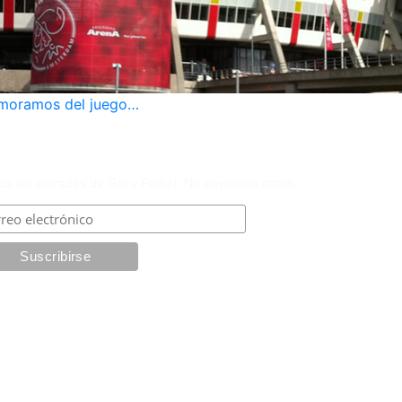
amoramos del juego…
SCRÍBASE POR CORREO ELECTRÓNICO
ba las entradas de Gol y Fútbol. No enviamos spam.