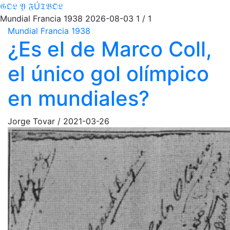
𝔊𝔒𝔏 𝔜 𝔉Ú𝔗𝔅𝔒𝔏
Mundial Francia 1938
2026-08-03
1 / 1
Mundial Francia 1938
¿Es el de Marco Coll,
el único gol olímpico
en mundiales?
Jorge Tovar
/
2021-03-26