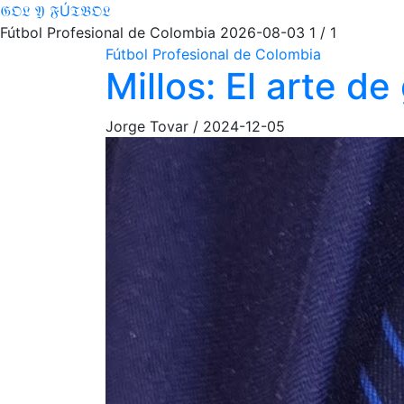
𝔊𝔒𝔏 𝔜 𝔉Ú𝔗𝔅𝔒𝔏
Fútbol Profesional de Colombia
2026-08-03
1 / 1
Fútbol Profesional de Colombia
Millos: El arte d
Jorge Tovar
/
2024-12-05