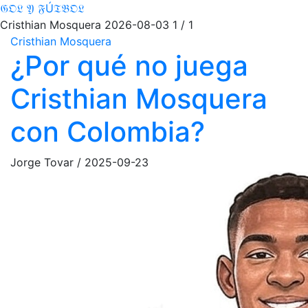
𝔊𝔒𝔏 𝔜 𝔉Ú𝔗𝔅𝔒𝔏
Cristhian Mosquera
2026-08-03
1 / 1
Cristhian Mosquera
¿Por qué no juega
Cristhian Mosquera
con Colombia?
Jorge Tovar
/
2025-09-23